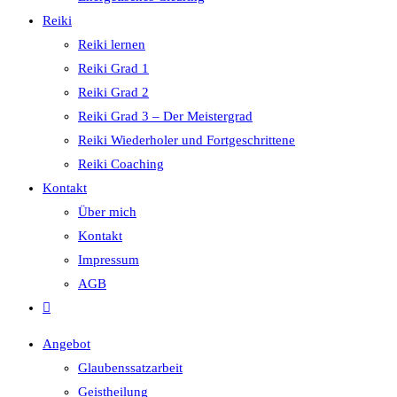
Reiki
Reiki lernen
Reiki Grad 1
Reiki Grad 2
Reiki Grad 3 – Der Meistergrad
Reiki Wiederholer und Fortgeschrittene
Reiki Coaching
Kontakt
Über mich
Kontakt
Impressum
AGB
Angebot
Glaubenssatzarbeit
Geistheilung