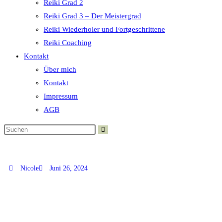
Reiki Grad 2
Reiki Grad 3 – Der Meistergrad
Reiki Wiederholer und Fortgeschrittene
Reiki Coaching
Kontakt
Über mich
Kontakt
Impressum
AGB
Was ist eine Reiki Ausbildung?
Nicole
Juni 26, 2024