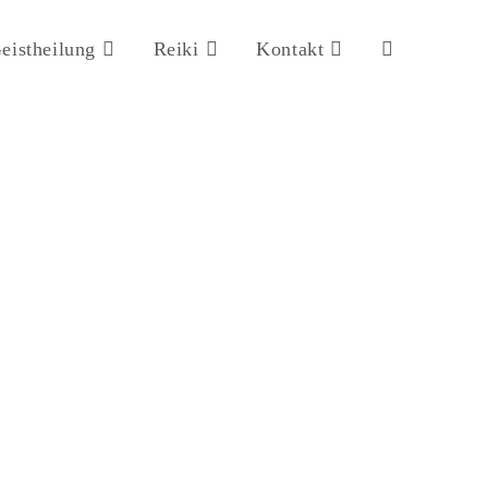
eistheilung
Reiki
Kontakt
Website-
Suche
umschalten