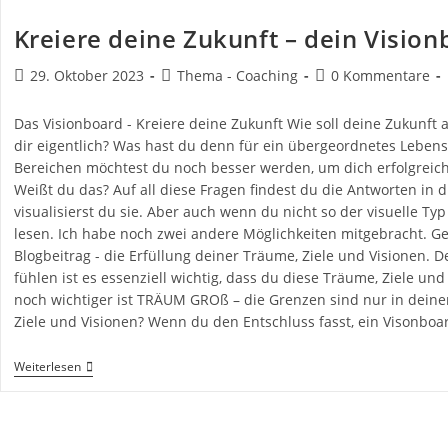
Kreiere deine Zukunft – dein Visio
Beitrag
Beitrags-
Beitrags-
29. Oktober 2023
Thema - Coaching
0 Kommentare
veröffentlicht:
Kategorie:
Kommentare:
Das Visionboard - Kreiere deine Zukunft Wie soll deine Zukunf
dir eigentlich? Was hast du denn für ein übergeordnetes Lebens
Bereichen möchtest du noch besser werden, um dich erfolgreiche
Weißt du das? Auf all diese Fragen findest du die Antworten in 
visualisierst du sie. Aber auch wenn du nicht so der visuelle Typ b
lesen. Ich habe noch zwei andere Möglichkeiten mitgebracht. G
Blogbeitrag - die Erfüllung deiner Träume, Ziele und Visionen. 
fühlen ist es essenziell wichtig, dass du diese Träume, Ziele un
noch wichtiger ist TRÄUM GROß – die Grenzen sind nur in deine
Ziele und Visionen? Wenn du den Entschluss fasst, ein Visonboar
Kreiere
Weiterlesen
Deine
Zukunft
–
Dein
Visionboard